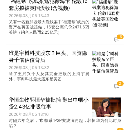
“福建帮”洗钱案逃犯徐海卡 伦敦16
套房拟被英国没收(含视频)
2026年08月05 13:43
又有一名新加坡最大洗钱案中“福建帮”成员的
资产在英国被冻结，16套公寓总价2471.6万
英镑（约合人民币2.25亿元）
15
谁是宇树科技股东？巨头、国资隐
身千倍估值背后
2026年08月05 13:32
除了王兴兴个人及其完全控股的上海宇翼
外，宇树科技最大股东是美团
2
华恒生物郭恒华被批捕 翻出巾帼小
贷2.43亿非吸往事
2026年08月05 13:16
时隔六年之后，“巾帼系”P2P案波澜再起，郭恒华为何此时身
陷？